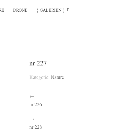
RE
DRONE
{ GALERIEN }
nr 227
Kategorie:
Nature
←
nr 226
→
nr 228