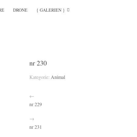
RE
DRONE
{ GALERIEN }
nr 230
Kategorie:
Animal
←
nr 229
→
nr 231