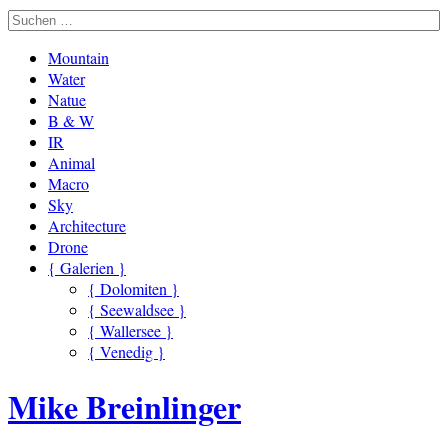
Mountain
Water
Natue
B & W
IR
Animal
Macro
Sky
Architecture
Drone
{ Galerien }
{ Dolomiten }
{ Seewaldsee }
{ Wallersee }
{ Venedig }
Mike Breinlinger