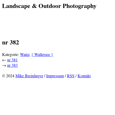
Landscape & Outdoor Photography
nr 382
Kategorie:
Water
,
{ Wallersee }
←
nr 381
→
nr 383
© 2024
Mike Breinlinger
/
Impressum
/
RSS
/
Kontakt